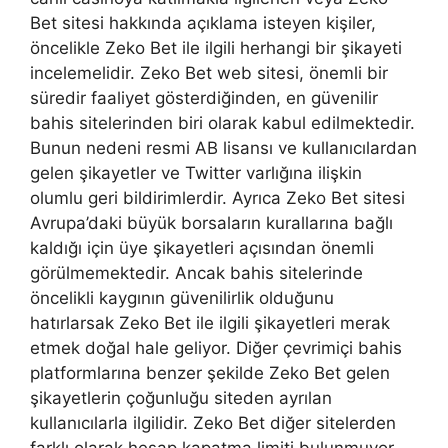
Bet sitesi hakkında açıklama isteyen kişiler,
öncelikle Zeko Bet ile ilgili herhangi bir şikayeti
incelemelidir. Zeko Bet web sitesi, önemli bir
süredir faaliyet gösterdiğinden, en güvenilir
bahis sitelerinden biri olarak kabul edilmektedir.
Bunun nedeni resmi AB lisansı ve kullanıcılardan
gelen şikayetler ve Twitter varlığına ilişkin
olumlu geri bildirimlerdir. Ayrıca Zeko Bet sitesi
Avrupa’daki büyük borsaların kurallarına bağlı
kaldığı için üye şikayetleri açısından önemli
görülmemektedir. Ancak bahis sitelerinde
öncelikli kaygının güvenilirlik olduğunu
hatırlarsak Zeko Bet ile ilgili şikayetleri merak
etmek doğal hale geliyor. Diğer çevrimiçi bahis
platformlarına benzer şekilde Zeko Bet gelen
şikayetlerin çoğunluğu siteden ayrılan
kullanıcılarla ilgilidir. Zeko Bet diğer sitelerden
farklı olarak hesap kapatma limiti bulunmuyor