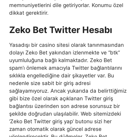
memnuniyetlerini dile getiriyorlar. Konumu özel
dikkat gerektirir.
Zeko Bet Twitter Hesabı
Yasadışı bir casino sitesi olarak tanınmasından
dolayı Zeko Bet yakından izlenmekte ve “btk”
uyumluluğuna bağlı kalmaktadır. Zeko Bet
spam’ı önlemek amacıyla Twitter bağlantılarını
sıklıkla engellediğine dair şikayetler var. Bu
nedenle size sabit bir giriş adresi
sağlayamıyoruz. Ancak yukarıda da belirttiğimiz
gibi bize özel olarak açıklanan Twitter giriş
bağlantısı üzerinden son adrese sorunsuz bir
şekilde doğrudan ulaşılabilir. Web sitemizdeki
‘Zeko Bet Twitter giriş yap’ butonu sizi her
zaman otomatik olarak güncel adrese
yönlendirecektir. Bu düğmeler, Zeko Bet