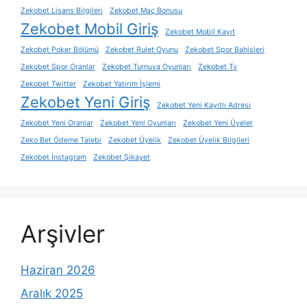
Zekobet Lisans Bilgileri
Zekobet Maç Bonusu
Zekobet Mobil Giriş
Zekobet Mobil Kayıt
Zekobet Poker Bölümü
Zekobet Rulet Oyunu
Zekobet Spor Bahisleri
Zekobet Spor Oranlar
Zekobet Turnuva Oyunları
Zekobet Tv
Zekobet Twitter
Zekobet Yatırım İşlemi
Zekobet Yeni Giriş
Zekobet Yeni Kayıtlı Adresi
Zekobet Yeni Oranlar
Zekobet Yeni Oyunları
Zekobet Yeni Üyeler
Zeko Bet Ödeme Talebi
Zekobet Üyelik
Zekobet Üyelik Bilgileri
Zekobet İnstagram
Zekobet Şikayet
Arşivler
Haziran 2026
Aralık 2025