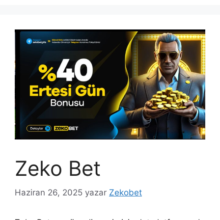
Zeko Bet
Haziran 26, 2025
yazar
Zekobet