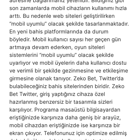
adresine bağlanmanız yeterlidir. Bildiğiniz gibi
son zamanlarda mobil cihazların kullanımı hızla
arttı. Bu nedenle web siteleri geliştirilirken
“mobil uyumlu” olacak şekilde tasarlanmaktadır.
En yeni bahis platformlarında da durum
böyledir. Mobil kullanıcı sayısı her geçen gün
artmaya devam ederken, oyun siteleri
sistemlerini “mobil uyumlu” olacak şekilde
uyarlıyor ve mobil üyelerin daha kullanıcı dostu
ve verimli bir şekilde gezinmesine ve etkileşime
girmesine olanak tanıyor. Zeko Bet, Twitter’da
bulabileceğiniz bahis sitelerinden biridir. Zeko
Bet Twitter, giriş yaptığınız cihaza özel
hazırlanmış benzersiz bir tasarımla sizleri
karşılıyor. Programa masaüstü bilgisayardan
eriştiğinizde karşınıza daha geniş bir arayüz,
mobil cihazdan eriştiğinizde ise karşınıza bir
ekran çıkıyor. Telefonunuz için optimize edilmiş