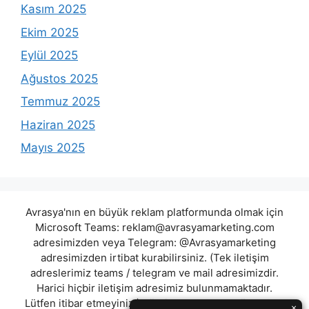
Kasım 2025
Ekim 2025
Eylül 2025
Ağustos 2025
Temmuz 2025
Haziran 2025
Mayıs 2025
Avrasya'nın en büyük reklam platformunda olmak için
Microsoft Teams:
reklam@avrasyamarketing.com
adresimizden veya Telegram: @Avrasyamarketing
adresimizden irtibat kurabilirsiniz. (Tek iletişim
adreslerimiz teams / telegram ve mail adresimizdir.
Harici hiçbir iletişim adresimiz bulunmamaktadır.
Lütfen itibar etmeyiniz.) Türkiye yasalarına göre 7258