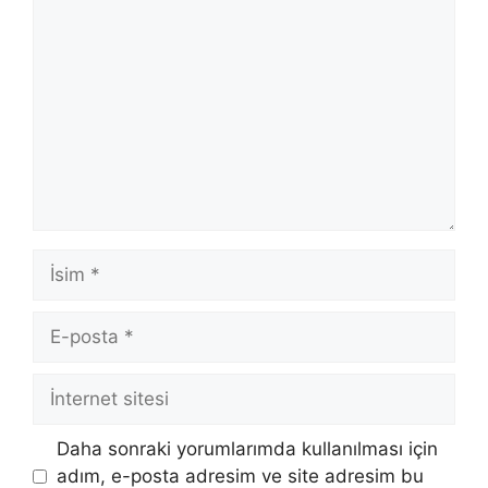
Yorum
İsim
E-
posta
İnternet
sitesi
Daha sonraki yorumlarımda kullanılması için
adım, e-posta adresim ve site adresim bu