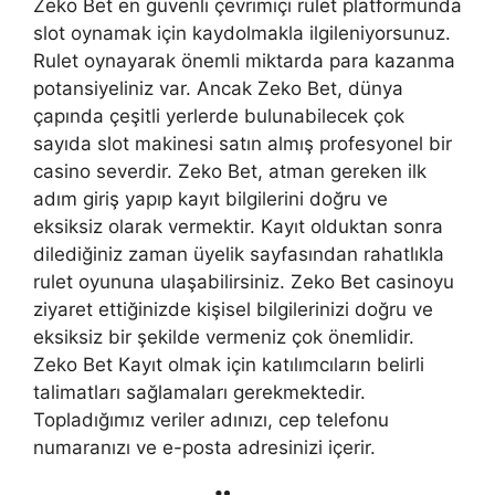
Zeko Bet en güvenli çevrimiçi rulet platformunda
slot oynamak için kaydolmakla ilgileniyorsunuz.
Rulet oynayarak önemli miktarda para kazanma
potansiyeliniz var. Ancak Zeko Bet, dünya
çapında çeşitli yerlerde bulunabilecek çok
sayıda slot makinesi satın almış profesyonel bir
casino severdir. Zeko Bet, atman gereken ilk
adım giriş yapıp kayıt bilgilerini doğru ve
eksiksiz olarak vermektir. Kayıt olduktan sonra
dilediğiniz zaman üyelik sayfasından rahatlıkla
rulet oyununa ulaşabilirsiniz. Zeko Bet casinoyu
ziyaret ettiğinizde kişisel bilgilerinizi doğru ve
eksiksiz bir şekilde vermeniz çok önemlidir.
Zeko Bet Kayıt olmak için katılımcıların belirli
talimatları sağlamaları gerekmektedir.
Topladığımız veriler adınızı, cep telefonu
numaranızı ve e-posta adresinizi içerir.