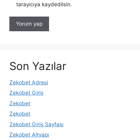
tarayıcıya kaydedilsin.
Son Yazılar
Zekobet Adresi
Zekobet Giriş
Zekobet
Zekobet
Zekobet Giriş Sayfası
Zekobet Altyapı