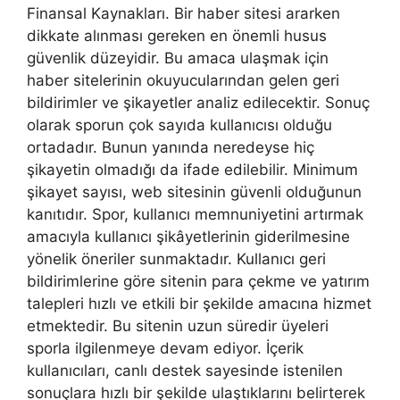
Finansal Kaynakları. Bir haber sitesi ararken
dikkate alınması gereken en önemli husus
güvenlik düzeyidir. Bu amaca ulaşmak için
haber sitelerinin okuyucularından gelen geri
bildirimler ve şikayetler analiz edilecektir. Sonuç
olarak sporun çok sayıda kullanıcısı olduğu
ortadadır. Bunun yanında neredeyse hiç
şikayetin olmadığı da ifade edilebilir. Minimum
şikayet sayısı, web sitesinin güvenli olduğunun
kanıtıdır. Spor, kullanıcı memnuniyetini artırmak
amacıyla kullanıcı şikâyetlerinin giderilmesine
yönelik öneriler sunmaktadır. Kullanıcı geri
bildirimlerine göre sitenin para çekme ve yatırım
talepleri hızlı ve etkili bir şekilde amacına hizmet
etmektedir. Bu sitenin uzun süredir üyeleri
sporla ilgilenmeye devam ediyor. İçerik
kullanıcıları, canlı destek sayesinde istenilen
sonuçlara hızlı bir şekilde ulaştıklarını belirterek