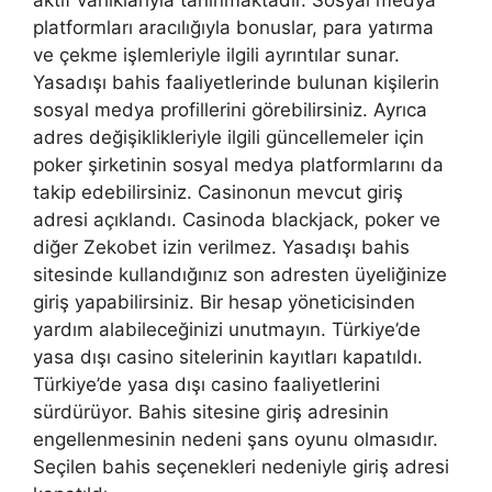
aktif varlıklarıyla tanınmaktadır. Sosyal medya
platformları aracılığıyla bonuslar, para yatırma
ve çekme işlemleriyle ilgili ayrıntılar sunar.
Yasadışı bahis faaliyetlerinde bulunan kişilerin
sosyal medya profillerini görebilirsiniz. Ayrıca
adres değişiklikleriyle ilgili güncellemeler için
poker şirketinin sosyal medya platformlarını da
takip edebilirsiniz. Casinonun mevcut giriş
adresi açıklandı. Casinoda blackjack, poker ve
diğer Zekobet izin verilmez. Yasadışı bahis
sitesinde kullandığınız son adresten üyeliğinize
giriş yapabilirsiniz. Bir hesap yöneticisinden
yardım alabileceğinizi unutmayın. Türkiye’de
yasa dışı casino sitelerinin kayıtları kapatıldı.
Türkiye’de yasa dışı casino faaliyetlerini
sürdürüyor. Bahis sitesine giriş adresinin
engellenmesinin nedeni şans oyunu olmasıdır.
Seçilen bahis seçenekleri nedeniyle giriş adresi