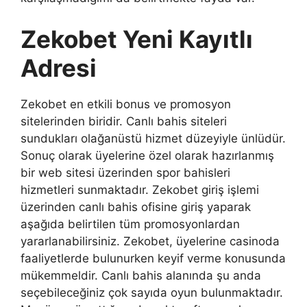
Zekobet Yeni Kayıtlı
Adresi
Zekobet en etkili bonus ve promosyon
sitelerinden biridir. Canlı bahis siteleri
sundukları olağanüstü hizmet düzeyiyle ünlüdür.
Sonuç olarak üyelerine özel olarak hazırlanmış
bir web sitesi üzerinden spor bahisleri
hizmetleri sunmaktadır. Zekobet giriş işlemi
üzerinden canlı bahis ofisine giriş yaparak
aşağıda belirtilen tüm promosyonlardan
yararlanabilirsiniz. Zekobet, üyelerine casinoda
faaliyetlerde bulunurken keyif verme konusunda
mükemmeldir. Canlı bahis alanında şu anda
seçebileceğiniz çok sayıda oyun bulunmaktadır.