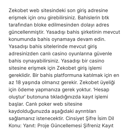
Zekobet web sitesindeki son giriş adresine
erişmek için onu girebilirsiniz. Bahislerin btk
tarafından bloke edilmesinden dolayı adres
güncellenmiştir. Yasadışı bahis şirketinin mevcut
konumunda bahis oynamaya devam edin.
Yasadışı bahis sitelerinde mevcut giriş
adresinizden canlı casino oyunlarına güvenle
bahis oynayabilirsiniz. Yasadışı bir casino
sitesine erişmek için Zekobet giriş işlemi
gereklidir. Bir bahis platformuna katılmak için en
az 18 yaşında olmanız gerekir. Zekobet üyeliği
için ödeme yapmanıza gerek yoktur. ‘Hesap
oluştur’ butonuna tıkladığınızda kayıt işlemi
başlar. Canlı poker web sitesine
kaydolduğunuzda aşağıdaki ayrıntıları
sağlamanız istenecektir. Cinsiyet Şifre İsim Dil
Konu: Yanıt: Proje Güncellemesi Şifreniz Kayıt