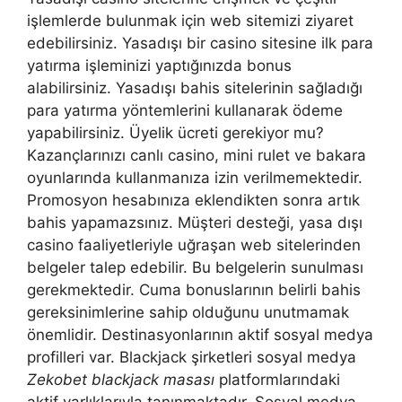
işlemlerde bulunmak için web sitemizi ziyaret
edebilirsiniz. Yasadışı bir casino sitesine ilk para
yatırma işleminizi yaptığınızda bonus
alabilirsiniz. Yasadışı bahis sitelerinin sağladığı
para yatırma yöntemlerini kullanarak ödeme
yapabilirsiniz. Üyelik ücreti gerekiyor mu?
Kazançlarınızı canlı casino, mini rulet ve bakara
oyunlarında kullanmanıza izin verilmemektedir.
Promosyon hesabınıza eklendikten sonra artık
bahis yapamazsınız. Müşteri desteği, yasa dışı
casino faaliyetleriyle uğraşan web sitelerinden
belgeler talep edebilir. Bu belgelerin sunulması
gerekmektedir. Cuma bonuslarının belirli bahis
gereksinimlerine sahip olduğunu unutmamak
önemlidir. Destinasyonlarının aktif sosyal medya
profilleri var. Blackjack şirketleri sosyal medya
Zekobet blackjack masası
platformlarındaki