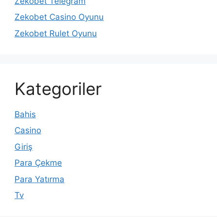
Zekobet Telegram
Zekobet Casino Oyunu
Zekobet Rulet Oyunu
Kategoriler
Bahis
Casino
Giriş
Para Çekme
Para Yatırma
Tv