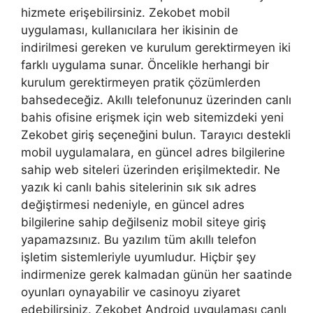
hizmete erişebilirsiniz. Zekobet mobil
uygulaması, kullanıcılara her ikisinin de
indirilmesi gereken ve kurulum gerektirmeyen iki
farklı uygulama sunar. Öncelikle herhangi bir
kurulum gerektirmeyen pratik çözümlerden
bahsedeceğiz. Akıllı telefonunuz üzerinden canlı
bahis ofisine erişmek için web sitemizdeki yeni
Zekobet giriş seçeneğini bulun. Tarayıcı destekli
mobil uygulamalara, en güncel adres bilgilerine
sahip web siteleri üzerinden erişilmektedir. Ne
yazık ki canlı bahis sitelerinin sık sık adres
değiştirmesi nedeniyle, en güncel adres
bilgilerine sahip değilseniz mobil siteye giriş
yapamazsınız. Bu yazılım tüm akıllı telefon
işletim sistemleriyle uyumludur. Hiçbir şey
indirmenize gerek kalmadan günün her saatinde
oyunları oynayabilir ve casinoyu ziyaret
edebilirsiniz. Zekobet Android uygulaması canlı