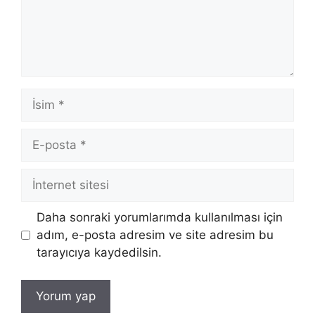
İsim
E-
posta
İnternet
sitesi
Daha sonraki yorumlarımda kullanılması için
adım, e-posta adresim ve site adresim bu
tarayıcıya kaydedilsin.