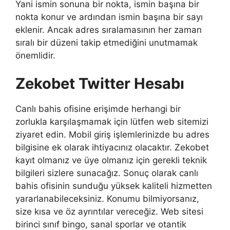
Yani ismin sonuna bir nokta, ismin başına bir
nokta konur ve ardından ismin başına bir sayı
eklenir. Ancak adres sıralamasının her zaman
sıralı bir düzeni takip etmediğini unutmamak
önemlidir.
Zekobet Twitter Hesabı
Canlı bahis ofisine erişimde herhangi bir
zorlukla karşılaşmamak için lütfen web sitemizi
ziyaret edin. Mobil giriş işlemlerinizde bu adres
bilgisine ek olarak ihtiyacınız olacaktır. Zekobet
kayıt olmanız ve üye olmanız için gerekli teknik
bilgileri sizlere sunacağız. Sonuç olarak canlı
bahis ofisinin sunduğu yüksek kaliteli hizmetten
yararlanabileceksiniz. Konumu bilmiyorsanız,
size kısa ve öz ayrıntılar vereceğiz. Web sitesi
birinci sınıf bingo, sanal sporlar ve otantik