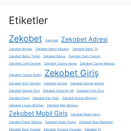
Etiketler
Zekobet
Zekobet Adresi
Zeko Bet
Zekobet Altyapı
Zekobet Bahis Kazancı
Zekobet Bahis Tv
Zekobet Bahis Türleri
Zekobet Bonus
Zekobet Canlı Casino
Zekobet Canlı Destek
Zekobet Casino Adres
Zekobet Casino Bonusu
Zekobet Giriş
Zekobet Casino Ruleti
Zekobet Giriş Sayfası
Zekobet Güncel
Zekobet Güncel Adresi
Zekobet Güncel Giriş
Zekobet Güvenilir Mi
Zekobet Hızlı Giriş
Zekobet Kayıt
Zekobet Kaç Oldu
Zekobet Kupon Bilgileri
Zekobet Lisans Bilgileri
Zekobet Maç Bonusu
Zekobet Mobil Giriş
Zekobet Mobil Kayıt
Zekobet Poker Bölümü
Zekobet Rulet Oyunu
Zekobet Spor Bahisleri
Zekobet Spor Oranlar
Zekobet Turnuva Oyunları
Zekobet Tv