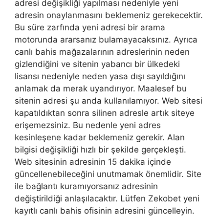
adresi değişikliği yapılması nedeniyle yeni
adresin onaylanmasını beklemeniz gerekecektir.
Bu süre zarfında yeni adresi bir arama
motorunda ararsanız bulamayacaksınız. Ayrıca
canlı bahis mağazalarının adreslerinin neden
gizlendiğini ve sitenin yabancı bir ülkedeki
lisansı nedeniyle neden yasa dışı sayıldığını
anlamak da merak uyandırıyor. Maalesef bu
sitenin adresi şu anda kullanılamıyor. Web sitesi
kapatıldıktan sonra silinen adresle artık siteye
erişemezsiniz. Bu nedenle yeni adres
kesinleşene kadar beklemeniz gerekir. Alan
bilgisi değişikliği hızlı bir şekilde gerçekleşti.
Web sitesinin adresinin 15 dakika içinde
güncellenebileceğini unutmamak önemlidir. Site
ile bağlantı kuramıyorsanız adresinin
değiştirildiği anlaşılacaktır. Lütfen Zekobet yeni
kayıtlı canlı bahis ofisinin adresini güncelleyin.