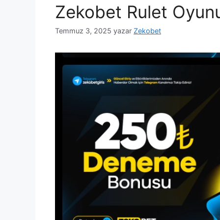
Zekobet Rulet Oyun
Temmuz 3, 2025
yazar
Zekobet