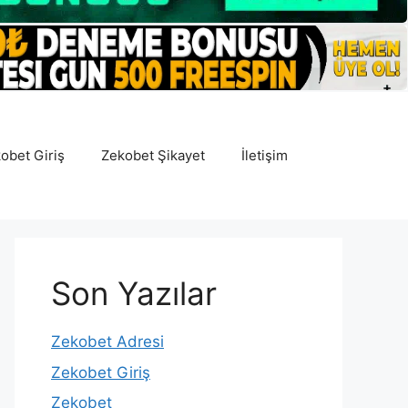
obet Giriş
Zekobet Şikayet
İletişim
Son Yazılar
Zekobet Adresi
Zekobet Giriş
Zekobet