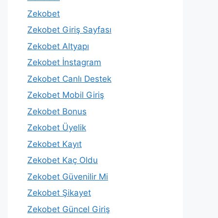
Zekobet
Zekobet Giriş Sayfası
Zekobet Altyapı
Zekobet İnstagram
Zekobet Canlı Destek
Zekobet Mobil Giriş
Zekobet Bonus
Zekobet Üyelik
Zekobet Kayıt
Zekobet Kaç Oldu
Zekobet Güvenilir Mi
Zekobet Şikayet
Zekobet Güncel Giriş