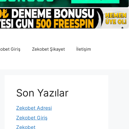
obet Giriş
Zekobet Şikayet
İletişim
Son Yazılar
Zekobet Adresi
Zekobet Giriş
Zekobet